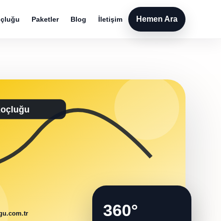
Hemen Ara
çluğu
Paketler
Blog
İletişim
360°