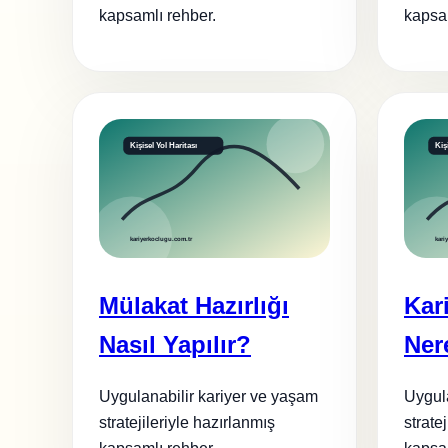
kapsamlı rehber.
kapsam
Mülakat Hazırlığı
Kar
Nasıl Yapılır?
Ner
Uygulanabilir kariyer ve yaşam
Uygula
stratejileriyle hazırlanmış
strate