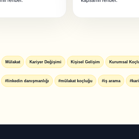
lı rehber.
kapsamlı rehber.
Mülakat
Kariyer Değişimi
Kişisel Gelişim
Kurumsal Koçl
#linkedin danışmanlığı
#mülakat koçluğu
#iş arama
#kar