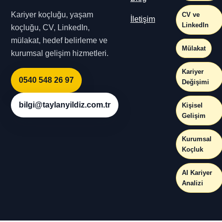
Kariyer koçluğu, yaşam
CV ve
İletişim
LinkedIn
koçluğu, CV, LinkedIn,
mülakat, hedef belirleme ve
Mülakat
kurumsal gelişim hizmetleri.
Kariyer
0540 548 26 97
Değişimi
bilgi@taylanyildiz.com.tr
Kişisel
Gelişim
Kurumsal
Koçluk
AI Kariyer
Analizi