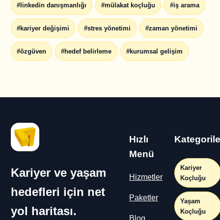
#linkedin danışmanlığı
#mülakat koçluğu
#iş arama
#kariyer değişimi
#stres yönetimi
#zaman yönetimi
#özgüven
#hedef belirleme
#kurumsal gelişim
Hızlı
Kategorile
Menü
Kariyer
Kariyer ve yaşam
Hizmetler
Koçluğu
hedefleri için net
Paketler
Yaşam
yol haritası.
Koçluğu
Blog