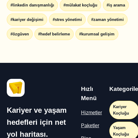
#linkedin danışmanlığı
#mülakat koçluğu
#iş arama
#kariyer değişimi
#stres yönetimi
#zaman yönetimi
#özgüven
#hedef belirleme
#kurumsal gelişim
Hızlı
Kategorile
Menü
Kariyer
Kariyer ve yaşam
Hizmetler
Koçluğu
hedefleri için net
Paketler
Yaşam
yol haritası.
Koçluğu