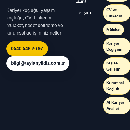
Blog
Kariyer koçluğu, yaşam
CV ve
İletişim
LinkedIn
koçluğu, CV, LinkedIn,
mülakat, hedef belirleme ve
Mülakat
kurumsal gelişim hizmetleri.
Kariyer
0540 548 26 97
Değişimi
bilgi@taylanyildiz.com.tr
Kişisel
Gelişim
Kurumsal
Koçluk
AI Kariyer
Analizi