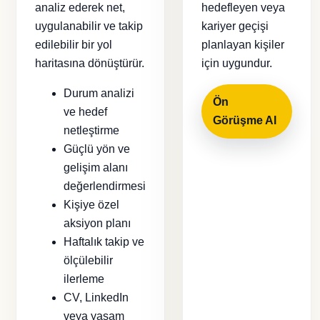
analiz ederek net,
hedefleyen veya
uygulanabilir ve takip
kariyer geçişi
edilebilir bir yol
planlayan kişiler
haritasına dönüştürür.
için uygundur.
Durum analizi
Ön
ve hedef
Görüşme Al
netleştirme
Güçlü yön ve
gelişim alanı
değerlendirmesi
Kişiye özel
aksiyon planı
Haftalık takip ve
ölçülebilir
ilerleme
CV, LinkedIn
veya yaşam