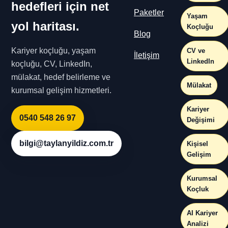
hedefleri için net
Paketler
Yaşam
yol haritası.
Koçluğu
Blog
Kariyer koçluğu, yaşam
CV ve
İletişim
LinkedIn
koçluğu, CV, LinkedIn,
mülakat, hedef belirleme ve
Mülakat
kurumsal gelişim hizmetleri.
Kariyer
0540 548 26 97
Değişimi
bilgi@taylanyildiz.com.tr
Kişisel
Gelişim
Kurumsal
Koçluk
AI Kariyer
Analizi